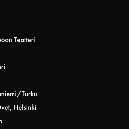
oon Teatteri
ri
aniemi/Turku
vet, Helsinki
o