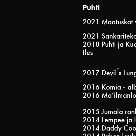
Puhti
2021 Maatuskat w
2021 Sankariteko
2018 Puhti ja Kuo
Iles
2017 Devil ́s Lun
2016 Komia - al
2016 Ma’ilmanlop
2015 Jumala rank
2014 Lempee ja l
2014 Daddy Cool, 