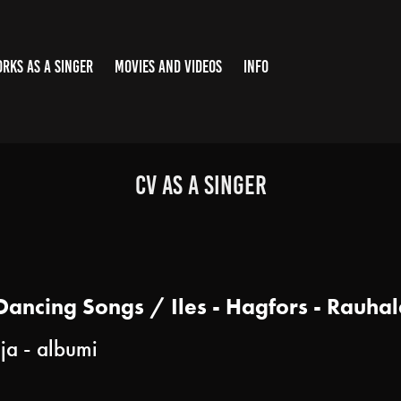
RKS AS A SINGER
MOVIES AND VIDEOS
INFO
CV as a singer
 Dancing Songs / Iles - Hagfors - Rauha
ja - albumi