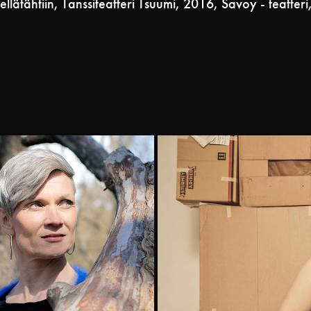
ellätähtiin, Tanssiteatteri Tsuumi, 2016, Savoy - teatteri,
S
The M