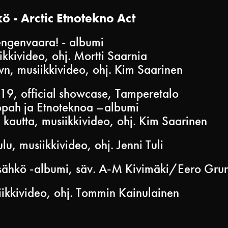
 - Arctic Etnotekno Act
ngenvaara! - albumi
kkivideo, ohj. Mortti Saarnia
, musiikkivideo, ohj. Kim Saarinen
, official showcase, Tamperetalo
opah ja Etnoteknoa –albumi
kautta, musiikkivideo, ohj. Kim Saarinen
, musiikkivideo, ohj. Jenni Tuli
sähkö -albumi, säv. A-M Kivimäki/Eero Gru
ikkivideo, ohj. Tommin Kainulainen