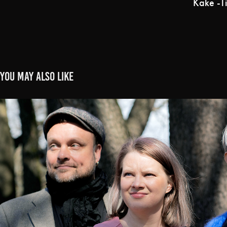
Kake -Ti
You may also like
TANSSILAULUJA  -  DANCING SONG
2023