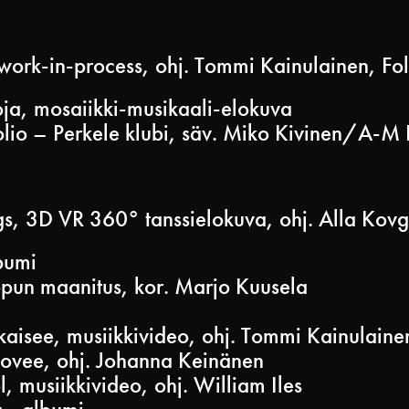
ork-in-process, ohj. Tommi Kainulainen, Fo
ja, mosaiikki-musikaali-elokuva
lio – Perkele klubi, säv. Miko Kivinen/A-M 
gs, 3D VR 360° tanssielokuva, ohj. Alla Kov
bumi
un maanitus, kor. Marjo Kuusela
aisee, musiikkivideo, ohj. Tommi Kainulaine
ovee, ohj. Johanna Keinänen
musiikkivideo, ohj. William Iles