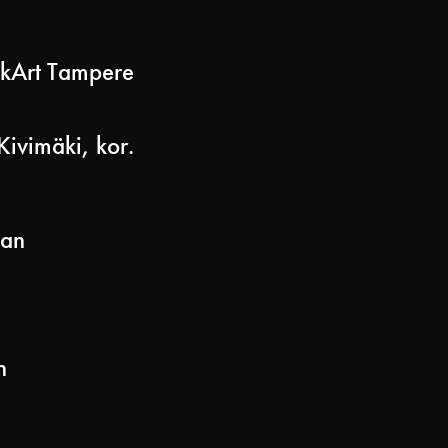
lkArt Tampere
Kivimäki, kor.
gan
n