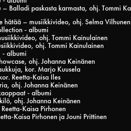
 - albumi
 – Balladi paskasta karmasta, ohj. Tommi K
e hätää – musiikkivideo, ohj. Selma Vilhunen
llection - albumi
siikkivideo, ohj. Tommi Kainulainen
siikkivideo, ohj. Tommi Kainulainen
 - albumi
howcase, ohj. Johanna Keinänen
aukkuja, kor. Marjo Kuusela
kor. Reetta-Kaisa Iles
ia, ohj. Johanna Keinänen
aoppaat - albumi
ilö, ohj. Johanna Keinänen
 Reetta-Kaisa Pirhonen
etta-Kaisa Pirhonen ja Jouni Prittinen