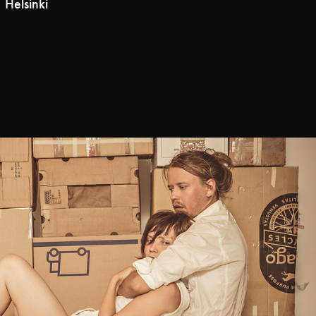
 Helsinki
an and The Woman - MIES JA NAINEN
2014