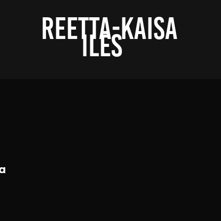
 REETTA-KAISA 
ILES  
la