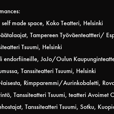
rmances:
self made space, Koko Teatteri, Helsinki
talaajat, Tampereen Työväenteattteri/ Esp
teatteri Tsuumi, Helsinki
 endorfiineille, JoJo/Oulun Kaupunginteatte
mussa, Tanssiteatteri Tsuumi, Helsinki
Naisesta, Rimpparemmi/Aurinkobaletti, Rov
tö, Tanssiteatteri Tsuumi, teatteri Avoimet O
ostajat, Tanssiteatteri Tsuumi, Sotku, Kuopi