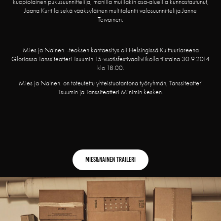
kuopiolainen pukusuunnittelija, monilla muillakin osa-alueilla kunnostautunut,
Jaana Kurttila sekä vääksyläinen multitalentti valosuunnittelija Janne
Teivainen.
Mies ja Nainen. -teoksen kantaesitys oli Helsingissä Kulttuuriareena
Gloriassa Tanssiteatteri Tsuumin 15-vuotisfestivaaliviikolla tiistaina 30.9.2014
klo 18.00.
Mies ja Nainen. on toteutettu yhteistuotantona työryhmän, Tanssiteatteri
Tsuumin ja Tanssiteatteri Minimin kesken.
Mies&Nainen Traileri