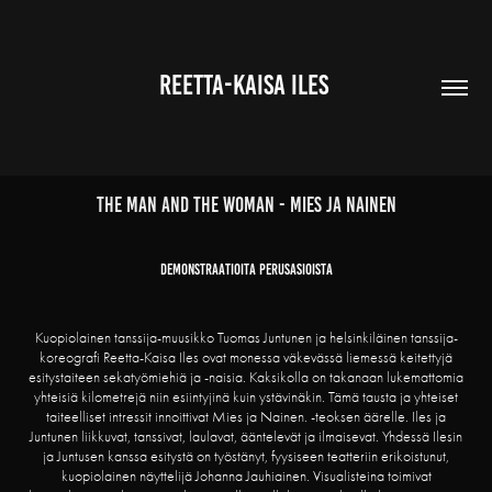
 REETTA-KAISA ILES  
The Man and The Woman - MIES JA NAINEN
Demonstraatioita perusasioista
Kuopiolainen tanssija-muusikko Tuomas Juntunen ja helsinkiläinen tanssija-
koreografi Reetta-Kaisa Iles ovat monessa väkevässä liemessä keitettyjä
esitystaiteen sekatyömiehiä ja -naisia. Kaksikolla on takanaan lukemattomia
yhteisiä kilometrejä niin esiintyjinä kuin ystävinäkin. Tämä tausta ja yhteiset
taiteelliset intressit innoittivat Mies ja Nainen. -teoksen äärelle. Iles ja
Juntunen liikkuvat, tanssivat, laulavat, ääntelevät ja ilmaisevat. Yhdessä Ilesin
ja Juntusen kanssa esitystä on työstänyt, fyysiseen teatteriin erikoistunut,
kuopiolainen näyttelijä Johanna Jauhiainen. Visualisteina toimivat