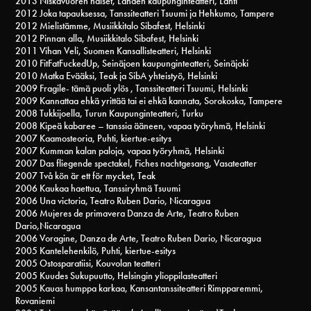
2013 Niskavuoren naiset, Lahden kaupunginteatteri, Lahti
2012 Joka tapauksessa, Tanssiteatteri Tsuumi ja Hehkumo, Tampere
2012 Mielistämme, Musiikkitalo Sibafest, Helsinki
2012 Pinnan alla, Musiikkitalo Sibafest, Helsinki
2011 Vihan Veli, Suomen Kansallisteatteri, Helsinki
2010 FitFatFuckedUp, Seinäjoen kaupunginteatteri, Seinäjoki
2010 Matka Evääksi, Teak ja SibA yhteistyö, Helsinki
2009 Fragile- tämä puoli ylös , Tanssiteatteri Tsuumi, Helsinki
2009 Kannattaa ehkä yrittää tai ei ehkä kannata, Sorokoska, Tampere
2008 Tukkijoella, Turun Kaupunginteatteri, Turku
2008 Kipeä kabaree – tanssia ääneen, vapaa työryhmä, Helsinki
2007 Kaamosteoria, Puhti, kiertue-esitys
2007 Kumman kalan paloja, vapaa työryhmä, Helsinki
2007 Das fliegende spectakel, Fiches nachtgesang, Vasateatter
2007 Två kön är ett för mycket, Teak
2006 Kaukaa haettua, Tanssiryhmä Tsuumi
2006 Una victoria, Teatro Ruben Dario, Nicaragua
2006 Mujeres de primavera Danza de Arte, Teatro Ruben
Dario,Nicaragua
2006 Voragine, Danza de Arte, Teatro Ruben Dario, Nicaragua
2005 Kantelehenkilö, Puhti, kiertue-esitys
2005 Ostosparatiisi, Kouvolan teatteri
2005 Kuudes Sukupuutto, Helsingin ylioppilasteatteri
2005 Kauas humppa karkaa, Kansantanssiteatteri Rimpparemmi,
Rovaniemi