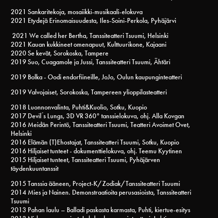
2021 Sankaritekoja, mosaiikki-musikaali-elokuva
2021 Etydejä Erinomaisuudesta, Iles-Soini-Perkola, Pyhäjärvi
2021 We called her Bertha, Tanssiteatteri Tsuumi, Helsinki
2021 Kauan kukkineet omenapuut, Kulttuurikone, Kajaani
2020 Se kevät, Sorokoska, Tampere
2019 Suo, Cuagamole ja Jussi, Tanssiteatteri Tsuumi, Ähtäri
2019 Bolka - Oodi endorfiineille, JoJo, Oulun kaupunginteatteri
2019 Valvojaiset, Sorokoska, Tampereen ylioppilasteatteri
2018 Luonnonvalinta, Puhti&Kuolio, Sotku, Kuopio
2017 Devil ́s Lungs, 3D VR 360° tanssielokuva, ohj. Alla Kovgan
2016 Meidän Perintö, Tanssiteatteri Tsuumi, Teatteri Avoimet Ovet,
Helsinki
2016 Elämän (T)Ehostajat, Tanssiteatteri Tsuumi, Sotku, Kuopio
2016 Hiljaiset tunteet - dokumenttielokuva, ohj. Teemu Kyytinen
2015 Hiljaiset tunteet, Tanssiteatteri Tsuumi, Pyhäjärven
täydenkuuntanssit
2015 Tanssia ääneen, Project-K/Zodiak/Tanssiteatteri Tsuumi
2014 Mies ja Nainen. Demonstraatioita perusasioista, Tanssiteatteri
Tsuumi
2013 Pahan laulu – Balladi paskasta karmasta, Puhti, kiertue-esitys