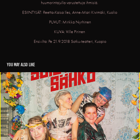
huumorintajulla varustettuja ihmisiä.
ESIINTYJÄT: Reetta-Kaisa Iles, Anne-Mari Kivimäki, Kuolio
PUVUT: Mirkka Nyrhinen
KUVA: Ville Pirinen
Ensi-ilta: Pe 21.9.2018 Sotku-teatteri, Kuopio
You may also like
Suistamon Sähkö
2021