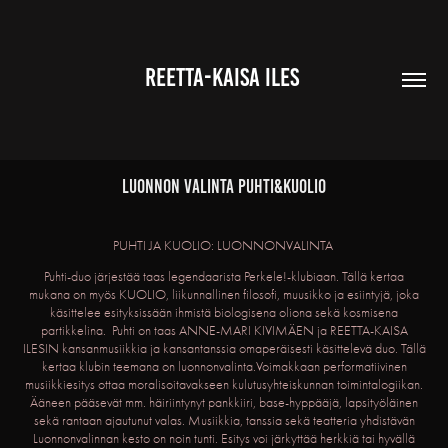
 REETTA-KAISA ILES  
Luonnon valinta PUHTI&KUOLIO
PUHTI JA KUOLIO: LUONNONVALINTA
Puhti-duo järjestää taas legendaarista Perkele!-klubiaan. Tällä kertaa
mukana on myös KUOLIO, liikunnallinen filosofi, muusikko ja esiintyjä, joka
käsittelee esityksissään ihmistä biologisena oliona sekä kosmisena
partikkelina. Puhti on taas ANNE-MARI KIVIMÄEN ja REETTA-KAISA
ILESIN kansanmusiikkia ja kansantanssia omaperäisesti käsittelevä duo. Tällä
kertaa klubin teemana on luonnonvalinta.Voimakkaan performatiivinen
musiikkiesitys ottaa moralisoitavakseen kulutusyhteiskunnan toimintalogiikan.
Ääneen pääsevät mm. häiriintynyt pankkiiri, base-hyppääjä, lapsityöläinen
sekä rantaan ajautunut valas. Musiikkia, tanssia sekä teatteria yhdistävän
Luonnonvalinnan kesto on noin tunti. Esitys voi järkyttää herkkiä tai hyvällä