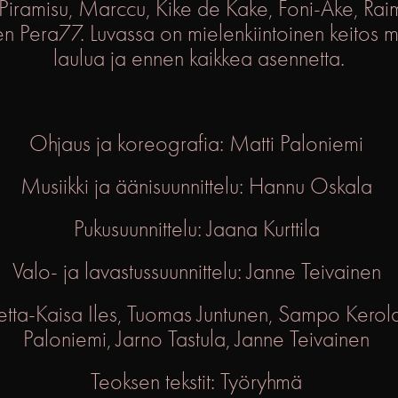
t Piramisu, Marccu, Kike de Kake, Foni-Åke, Ra
en Pera77. Luvassa on mielenkiintoinen keitos mus
laulua ja ennen kaikkea asennetta.
Ohjaus ja koreografia: Matti Paloniemi
Musiikki ja äänisuunnittelu: Hannu Oskala
Pukusuunnittelu: Jaana Kurttila
Valo- ja lavastussuunnittelu: Janne Teivainen
etta-Kaisa Iles, Tuomas Juntunen, Sampo Kerola
Paloniemi, Jarno Tastula, Janne Teivainen
Teoksen tekstit: Työryhmä