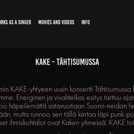
RKS AS A SINGER
MOVIES AND VIDEOS
INFO
KAKE - tähtisumussa
uumin KAKE-yhtyeen uusin konsertti Tähtisumussa
mme. Energinen ja vivahteikas esitys tarttuu ajank
tsoo häpeilemättä satavuotiaan Suomi-neidon h
ään, mutta runnoo sen tällä kertaa läpi punk-pu
et ihmiskohtalot ovat Kaken ytimessä. KAKE toi