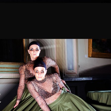
We called her Bertha
2021