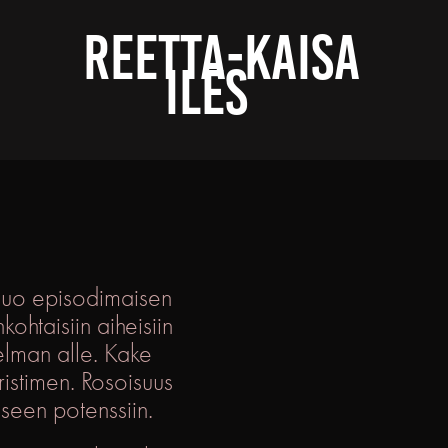
 REETTA-KAISA 
ILES  
 luo episodimaisen
ohtaisiin aiheisiin
elman alle. Kake
ristimen. Rosoisuus
seen potenssiin.