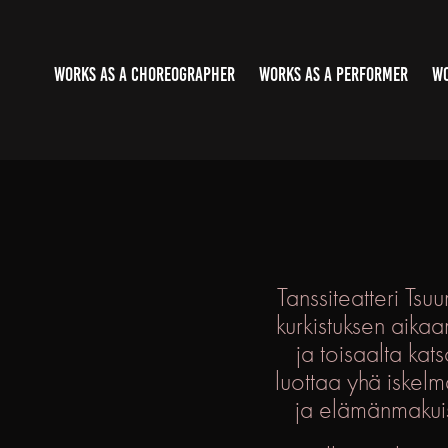
WORKS AS A CHOREOGRAPHER
WORKS AS A PERFORMER
WO
Tanssiteatteri Ts
kurkistuksen aikaa
ja toisaalta ka
luottaa yhä iskelm
ja elämänmakuis